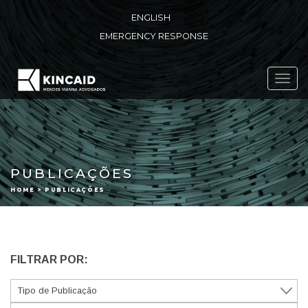
ENGLISH
EMERGENCY RESPONSE
Toggl
navig
PUBLICAÇÕES
HOME > PUBLICAÇÕES
FILTRAR POR: