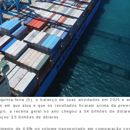
 quinta-feira (5), o balanço de suas atividades em 2025 e a
s em que atua e que os resultados ficaram acima da previ
o, a receita geral no ano chegou a 54 bilhões de dólar
nçou 3,5 bilhões de dólares.
scimento de 4,9% no volume transportado em comparação co