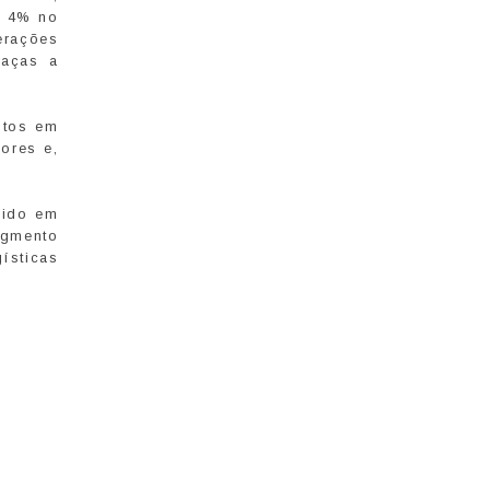
a 4% no
erações
raças a
stos em
ores e,
dido em
egmento
ísticas