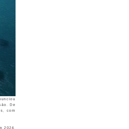
nunciou
são. De
es, com
m 2024,