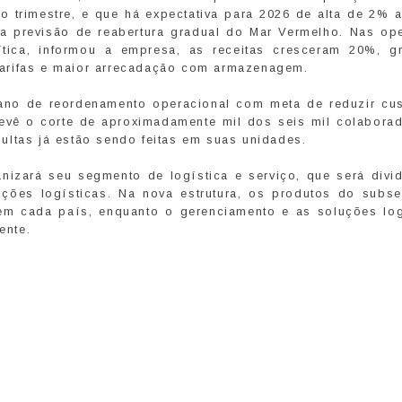
 trimestre, e que há expectativa para 2026 de alta de 2% 
da previsão de reabertura gradual do Mar Vermelho. Nas op
crítica, informou a empresa, as receitas cresceram 20%, g
arifas e maior arrecadação com armazenagem.
ano de reordenamento operacional com meta de reduzir cu
evê o corte de aproximadamente mil dos seis mil colaborad
ultas já estão sendo feitas em suas unidades.
nizará seu segmento de logística e serviço, que será divi
oluções logísticas. Na nova estrutura, os produtos do subs
, em cada país, enquanto o gerenciamento e as soluções log
ente.