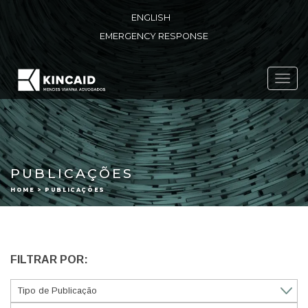
ENGLISH
EMERGENCY RESPONSE
Toggl
navig
PUBLICAÇÕES
HOME > PUBLICAÇÕES
FILTRAR POR: