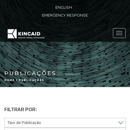
ENGLISH
EMERGENCY RESPONSE
Toggl
navig
PUBLICAÇÕES
HOME > PUBLICAÇÕES
FILTRAR POR: