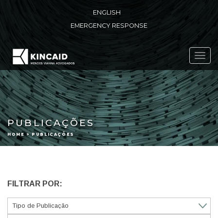
ENGLISH
EMERGENCY RESPONSE
Toggl
navig
PUBLICAÇÕES
HOME > PUBLICAÇÕES
FILTRAR POR: