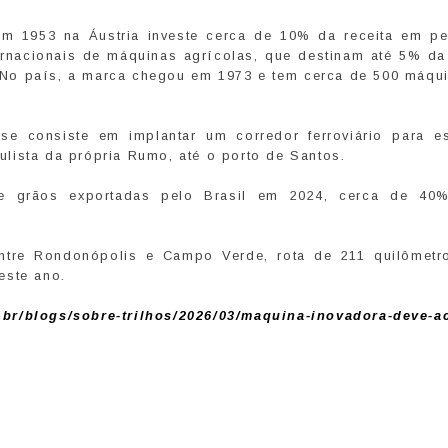
 1953 na Áustria investe cerca de 10% da receita em pe
ernacionais de máquinas agrícolas, que destinam até 5% da 
 No país, a marca chegou em 1973 e tem cerca de 500 máqu
nse consiste em implantar um corredor ferroviário para e
lista da própria Rumo, até o porto de Santos.
e grãos exportadas pelo Brasil em 2024, cerca de 40
 entre Rondonópolis e Campo Verde, rota de 211 quilômetr
este ano.
.br/blogs/sobre-trilhos/2026/03/maquina-inovadora-deve-ac