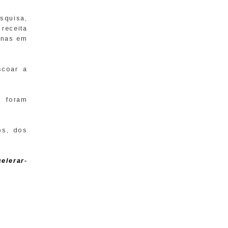
squisa,
receita
inas em
scoar a
% foram
os, dos
elerar-