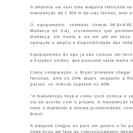
A empresa vai usar uma máquina fabricada na 
manutenção de 1.300 m de vias férreas, ante 
O equipamento, chamado Unimat 09-8×4/4S
Mudança de Via), cruzamentos que permite
mudança, ela nivela a via em até um terç
operação e amplia a disponibilidade das linha
Equipamentos do tipo já são comuns em ferro
e Estados Unidos, que possuem vasta malha fe
Como comparação, o Brasil pretende chegar
ferrovias, ante os 20% atuais, enquanto a R
países, os índices superam os 40%.
“A manutenção hoje é como você otimiza o seu
via de acordo com o projeto. A manutenção t
trens e mantendo a mesma produtividade, com 
Brasil.
A máquina chegou ao país em janeiro e foi pa
onde ficou em fase de comissionamento desde