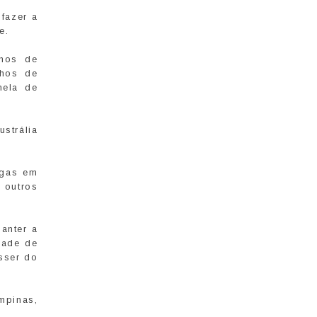
fazer a
e.
lhos de
chos de
nela de
strália
rgas em
 outros
anter a
dade de
sser do
mpinas,