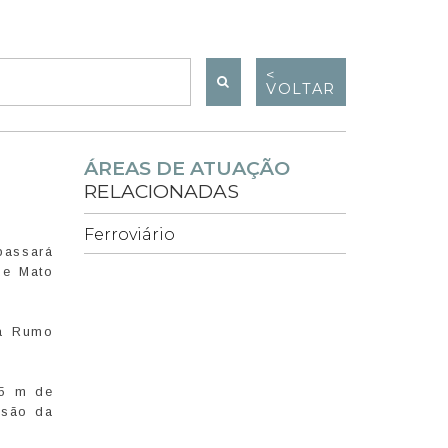
<
VOLTAR
ÁREAS DE ATUAÇÃO
RELACIONADAS
Ferroviário
passará
de Mato
la Rumo
45 m de
ssão da