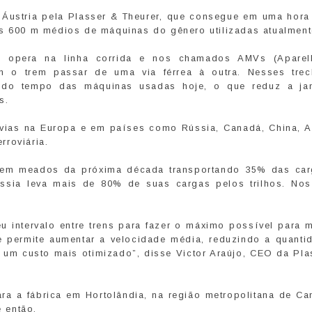
Áustria pela Plasser & Theurer, que consegue em uma hora 
os 600 m médios de máquinas do gênero utilizadas atualment
, opera na linha corrida e nos chamados AMVs (Apare
m o trem passar de uma via férrea à outra. Nesses tre
o do tempo das máquinas usadas hoje, o que reduz a ja
s.
vias na Europa e em países como Rússia, Canadá, China, Au
rroviária.
 em meados da próxima década transportando 35% das ca
ússia leva mais de 80% de suas cargas pelos trilhos. Nos
 intervalo entre trens para fazer o máximo possível para m
e permite aumentar a velocidade média, reduzindo a quanti
um custo mais otimizado”, disse Victor Araújo, CEO da Pla
ra a fábrica em Hortolândia, na região metropolitana de Ca
 então.