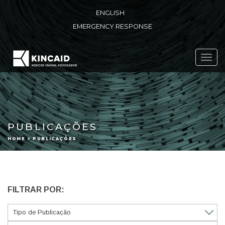
ENGLISH
EMERGENCY RESPONSE
Toggl
navig
PUBLICAÇÕES
HOME > PUBLICAÇÕES
FILTRAR POR: