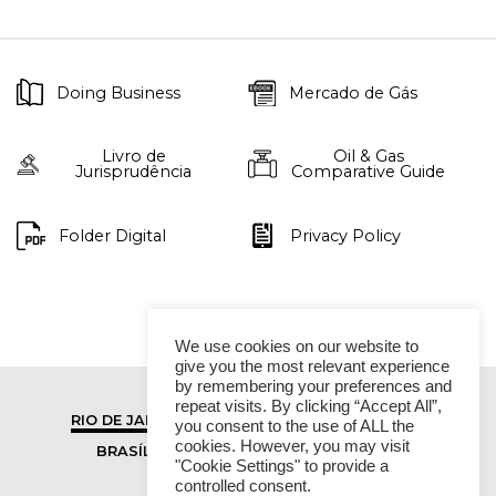
Doing Business
Mercado de Gás
Livro de
Oil & Gas
Jurisprudência
Comparative Guide
Folder Digital
Privacy Policy
We use cookies on our website to
give you the most relevant experience
by remembering your preferences and
repeat visits. By clicking “Accept All”,
RIO DE JANEIRO
SÃO PAULO
you consent to the use of ALL the
cookies. However, you may visit
BRASÍLIA
VITÓRIA
"Cookie Settings" to provide a
controlled consent.