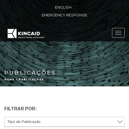
ENGLISH
EMERGENCY RESPONSE
Toggl
navig
PUBLICAÇÕES
HOME > PUBLICAÇÕES
FILTRAR POR: