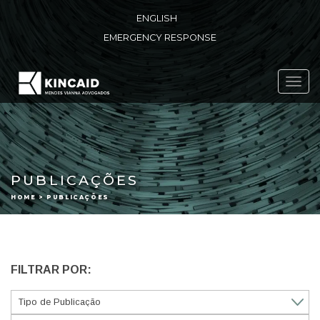
ENGLISH
EMERGENCY RESPONSE
Toggl
navig
PUBLICAÇÕES
HOME > PUBLICAÇÕES
FILTRAR POR: