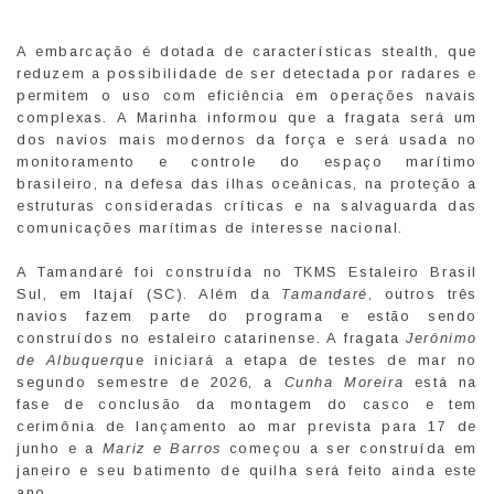
A embarcação é dotada de características stealth, que
reduzem a possibilidade de ser detectada por radares e
permitem o uso com eficiência em operações navais
complexas. A Marinha informou que a fragata será um
dos navios mais modernos da força e será usada no
monitoramento e controle do espaço marítimo
brasileiro, na defesa das ilhas oceânicas, na proteção a
estruturas consideradas críticas e na salvaguarda das
comunicações marítimas de interesse nacional.
A Tamandaré foi construída no TKMS Estaleiro Brasil
Sul, em Itajaí (SC). Além da
Tamandaré
, outros três
navios fazem parte do programa e estão sendo
construídos no estaleiro catarinense. A fragata
Jerônimo
de Albuquerq
ue iniciará a etapa de testes de mar no
segundo semestre de 2026, a
Cunha Moreira
está na
fase de conclusão da montagem do casco e tem
cerimônia de lançamento ao mar prevista para 17 de
junho e a
Mariz e Barros
começou a ser construída em
janeiro e seu batimento de quilha será feito ainda este
ano.