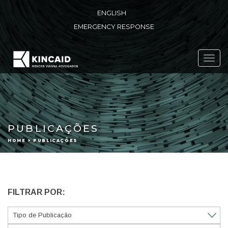
ENGLISH
EMERGENCY RESPONSE
Toggl
navig
PUBLICAÇÕES
HOME > PUBLICAÇÕES
FILTRAR POR: