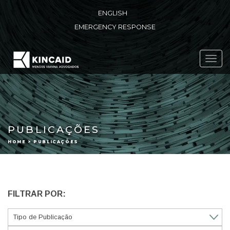
ENGLISH
EMERGENCY RESPONSE
Toggl
navig
PUBLICAÇÕES
HOME > PUBLICAÇÕES
FILTRAR POR: