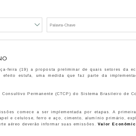
NO
ça-feira (19) a proposta preliminar de quais setores da e
 efeito estufa, uma medida que faz parte da implement
o Consultivo Permanente (CTCP) do Sistema Brasileiro de C
issões comece a ser implementada por etapas. A primeira
pel e celulose, ferro e aço, cimento, alumínio primário, ex
orte aéreo deverão informar suas emissões.
Valor Econômic