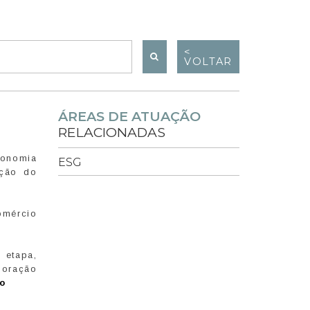
<
VOLTAR
ÁREAS DE ATUAÇÃO
RELACIONADAS
conomia
ESG
ação do
omércio
 etapa,
ploração
o