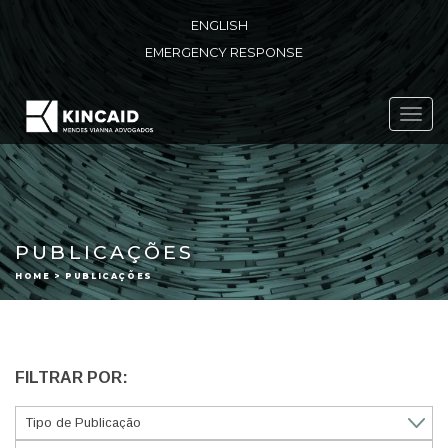
ENGLISH
EMERGENCY RESPONSE
Toggl
navig
PUBLICAÇÕES
HOME > PUBLICAÇÕES
FILTRAR POR: