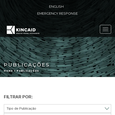
ENGLISH
EMERGENCY RESPONSE
Toggl
navig
PUBLICAÇÕES
HOME > PUBLICAÇÕES
FILTRAR POR: