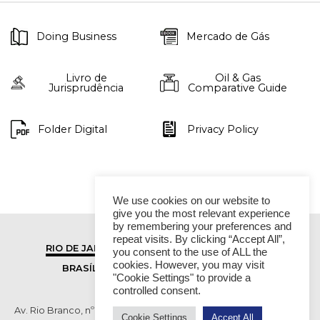
Doing Business
Mercado de Gás
Livro de
Oil & Gas
Jurisprudência
Comparative Guide
Folder Digital
Privacy Policy
We use cookies on our website to
give you the most relevant experience
by remembering your preferences and
repeat visits. By clicking “Accept All”,
RIO DE JANEIRO
SÃO PAULO
you consent to the use of ALL the
cookies. However, you may visit
BRASÍLIA
VITÓRIA
"Cookie Settings" to provide a
controlled consent.
Av. Rio Branco, nº 01, 14º andar - Ed. RB1- Centro, Rio de Janeiro -
Cookie Settings
Accept All