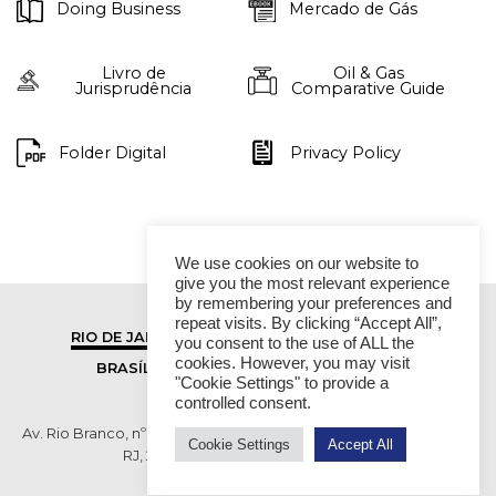
Doing Business
Mercado de Gás
Livro de
Oil & Gas
Jurisprudência
Comparative Guide
Folder Digital
Privacy Policy
We use cookies on our website to
give you the most relevant experience
by remembering your preferences and
repeat visits. By clicking “Accept All”,
RIO DE JANEIRO
SÃO PAULO
you consent to the use of ALL the
cookies. However, you may visit
BRASÍLIA
VITÓRIA
"Cookie Settings" to provide a
controlled consent.
Av. Rio Branco, nº 01, 14º andar - Ed. RB1- Centro, Rio de Janeiro -
Cookie Settings
Accept All
RJ, 20090-003 TEL (55 21) 2276 6200