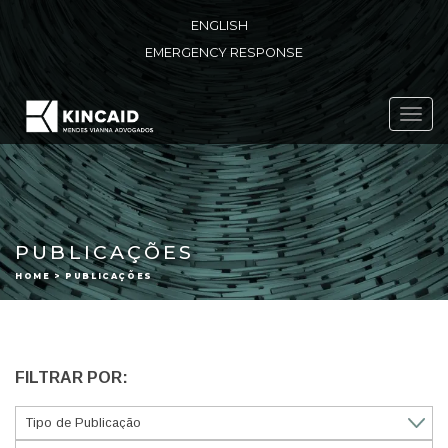
ENGLISH
EMERGENCY RESPONSE
Toggl
navig
PUBLICAÇÕES
HOME > PUBLICAÇÕES
FILTRAR POR: