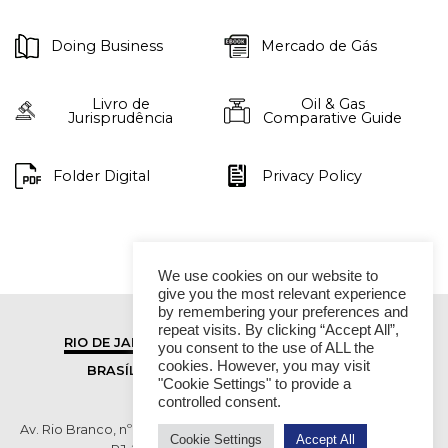
Doing Business
Mercado de Gás
Livro de
Oil & Gas
Jurisprudência
Comparative Guide
Folder Digital
Privacy Policy
We use cookies on our website to
give you the most relevant experience
by remembering your preferences and
repeat visits. By clicking “Accept All”,
RIO DE JANEIRO
SÃO PAULO
you consent to the use of ALL the
cookies. However, you may visit
BRASÍLIA
VITÓRIA
"Cookie Settings" to provide a
controlled consent.
Av. Rio Branco, nº 01, 14º andar - Ed. RB1- Centro, Rio de Janeiro -
Cookie Settings
Accept All