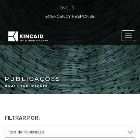
ENGLISH
EMERGENCY RESPONSE
Toggl
navig
PUBLICAÇÕES
HOME > PUBLICAÇÕES
FILTRAR POR: