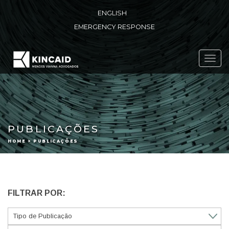
ENGLISH
EMERGENCY RESPONSE
Toggl
navig
PUBLICAÇÕES
HOME > PUBLICAÇÕES
FILTRAR POR: