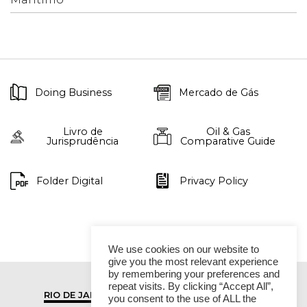
Doing Business
Mercado de Gás
Livro de
Oil & Gas
Jurisprudência
Comparative Guide
Folder Digital
Privacy Policy
We use cookies on our website to
give you the most relevant experience
by remembering your preferences and
repeat visits. By clicking “Accept All”,
RIO DE JANEIRO
SÃO PAULO
you consent to the use of ALL the