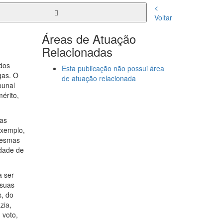
<
Voltar
Áreas de Atuação
Relacionadas
dos
Esta publicação não possui área
gas. O
de atuação relacionada
bunal
érito,
tas
exemplo,
 mesmas
idade de
a ser
 suas
s, do
zia,
 voto,