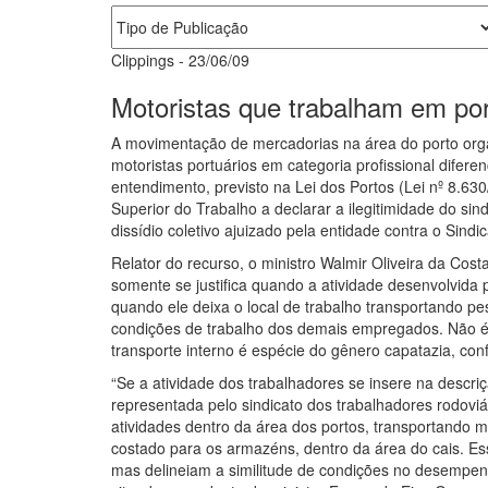
Clippings
-
23/06/09
Motoristas que trabalham em por
A movimentação de mercadorias na área do porto orga
motoristas portuários em categoria profissional difer
entendimento, previsto na Lei dos Portos (Lei nº 8.63
Superior do Trabalho a declarar a ilegitimidade do sin
dissídio coletivo ajuizado pela entidade contra o Sin
Relator do recurso, o ministro Walmir Oliveira da Cos
somente se justifica quando a atividade desenvolvida 
quando ele deixa o local de trabalho transportando pe
condições de trabalho dos demais empregados. Não é o
transporte interno é espécie do gênero capatazia, confo
“Se a atividade dos trabalhadores se insere na descri
representada pelo sindicato dos trabalhadores rodoviá
atividades dentro da área dos portos, transportando m
costado para os armazéns, dentro da área do cais. Es
mas delineiam a similitude de condições no desempenh