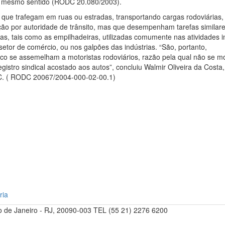
o mesmo sentido (RODC 20.080/2003).
 que trafegam em ruas ou estradas, transportando cargas rodoviárias, 
ação por autoridade de trânsito, mas que desempenham tarefas similar
 tais como as empilhadeiras, utilizadas comumente nas atividades i
etor de comércio, ou nos galpões das indústrias. “São, portanto,
co se assemelham a motoristas rodoviários, razão pela qual não se m
egistro sindical acostado aos autos”, concluiu Walmir Oliveira da Costa, 
DC. ( RODC 20067/2004-000-02-00.1)
ria
Rio de Janeiro - RJ, 20090-003 TEL (55 21) 2276 6200