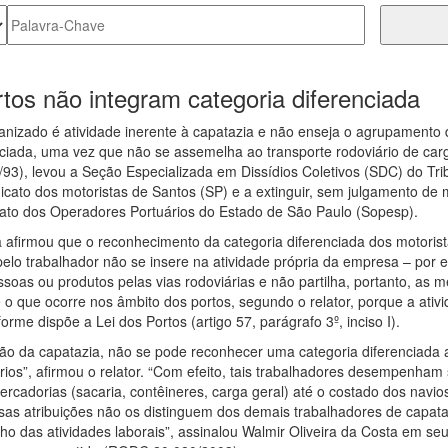
tos não integram categoria diferenciada
nizado é atividade inerente à capatazia e não enseja o agrupamento 
enciada, uma vez que não se assemelha ao transporte rodoviário de car
0/93), levou a Seção Especializada em Dissídios Coletivos (SDC) do Tri
dicato dos motoristas de Santos (SP) e a extinguir, sem julgamento de m
dicato dos Operadores Portuários do Estado de São Paulo (Sopesp).
ta afirmou que o reconhecimento da categoria diferenciada dos motoris
pelo trabalhador não se insere na atividade própria da empresa – por 
ssoas ou produtos pelas vias rodoviárias e não partilha, portanto, as
 que ocorre nos âmbito dos portos, segundo o relator, porque a ativ
rme dispõe a Lei dos Portos (artigo 57, parágrafo 3º, inciso I).
ção da capatazia, não se pode reconhecer uma categoria diferenciada 
rios”, afirmou o relator. “Com efeito, tais trabalhadores desempenham
ercadorias (sacaria, contêineres, carga geral) até o costado dos navio
sas atribuições não os distinguem dos demais trabalhadores de capata
o das atividades laborais”, assinalou Walmir Oliveira da Costa em seu