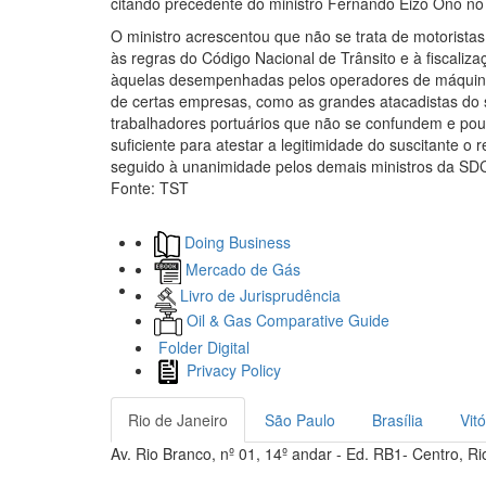
citando precedente do ministro Fernando Eizo Ono n
O ministro acrescentou que não se trata de motoristas
às regras do Código Nacional de Trânsito e à fiscaliz
àquelas desempenhadas pelos operadores de máquinas,
de certas empresas, como as grandes atacadistas do s
trabalhadores portuários que não se confundem e pou
suficiente para atestar a legitimidade do suscitante o r
seguido à unanimidade pelos demais ministros da S
Fonte: TST
Doing Business
Mercado de Gás
Livro de Jurisprudência
Oil & Gas Comparative Guide
Folder Digital
Privacy Policy
Rio de Janeiro
São Paulo
Brasília
Vitó
Av. Rio Branco, nº 01, 14º andar - Ed. RB1- Centro, 