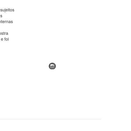
sujeitos
es
nternas
ostra
e foi