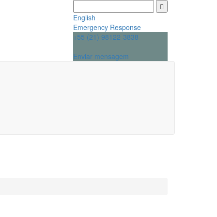
English
Emergency Response
+55 (21) 98122-3838
Enviar mensagem