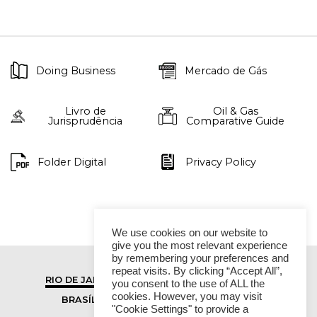
Doing Business
Mercado de Gás
Livro de
Oil & Gas
Jurisprudência
Comparative Guide
Folder Digital
Privacy Policy
We use cookies on our website to
give you the most relevant experience
by remembering your preferences and
repeat visits. By clicking “Accept All”,
RIO DE JANEIRO
SÃO PAULO
you consent to the use of ALL the
cookies. However, you may visit
BRASÍLIA
VITÓRIA
"Cookie Settings" to provide a