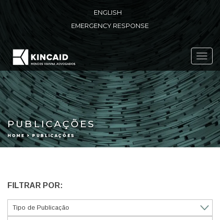
ENGLISH
EMERGENCY RESPONSE
Toggl
navig
PUBLICAÇÕES
HOME > PUBLICAÇÕES
FILTRAR POR: