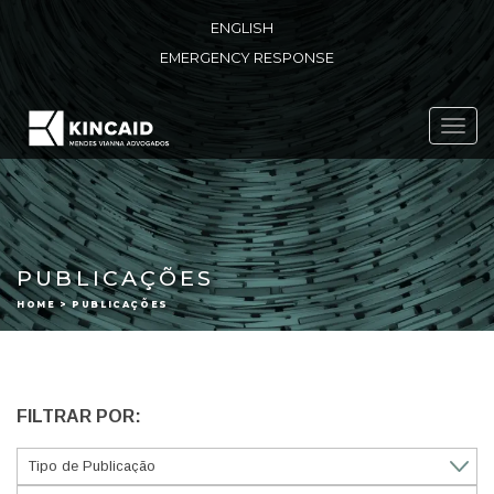
ENGLISH
EMERGENCY RESPONSE
Toggl
navig
PUBLICAÇÕES
HOME > PUBLICAÇÕES
FILTRAR POR: