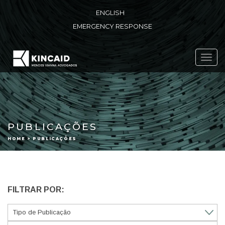
ENGLISH
EMERGENCY RESPONSE
Toggl
navig
PUBLICAÇÕES
HOME > PUBLICAÇÕES
FILTRAR POR: