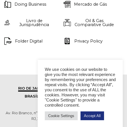
Doing Business
Mercado de Gás
Livro de
Oil & Gas
Jurisprudência
Comparative Guide
Folder Digital
Privacy Policy
We use cookies on our website to
give you the most relevant experience
by remembering your preferences and
repeat visits. By clicking “Accept All”,
RIO DE JANEIRO
SÃO PAULO
you consent to the use of ALL the
cookies. However, you may visit
BRASÍLIA
VITÓRIA
"Cookie Settings" to provide a
controlled consent.
Av. Rio Branco, nº 01, 14º andar - Ed. RB1- Centro, Rio de Janeiro -
Cookie Settings
Accept All
RJ, 20090-003 TEL (55 21) 2276 6200