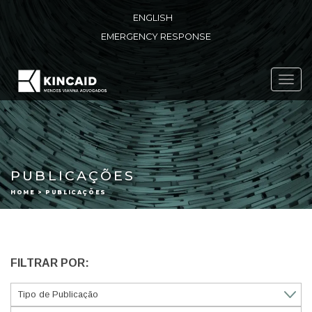
ENGLISH
EMERGENCY RESPONSE
Toggl
navig
PUBLICAÇÕES
HOME > PUBLICAÇÕES
FILTRAR POR: