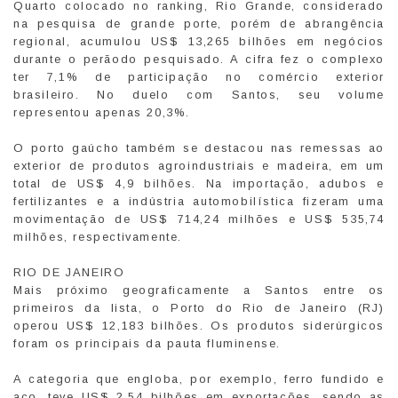
Quarto colocado no ranking, Rio Grande, considerado
na pesquisa de grande porte, porém de abrangência
regional, acumulou US$ 13,265 bilhões em negócios
durante o perãodo pesquisado. A cifra fez o complexo
ter 7,1% de participação no comércio exterior
brasileiro. No duelo com Santos, seu volume
representou apenas 20,3%.
O porto gaúcho também se destacou nas remessas ao
exterior de produtos agroindustriais e madeira, em um
total de US$ 4,9 bilhões. Na importação, adubos e
fertilizantes e a indústria automobilística fizeram uma
movimentação de US$ 714,24 milhões e US$ 535,74
milhões, respectivamente.
RIO DE JANEIRO
Mais próximo geograficamente a Santos entre os
primeiros da lista, o Porto do Rio de Janeiro (RJ)
operou US$ 12,183 bilhões. Os produtos siderúrgicos
foram os principais da pauta fluminense.
A categoria que engloba, por exemplo, ferro fundido e
aço, teve US$ 2,54 bilhões em exportações, sendo as