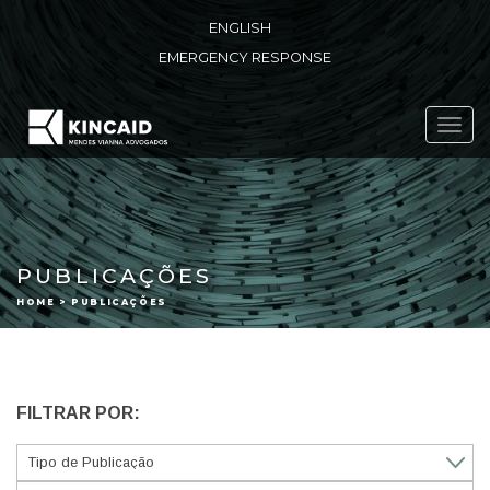
ENGLISH
EMERGENCY RESPONSE
Toggl
navig
PUBLICAÇÕES
HOME > PUBLICAÇÕES
FILTRAR POR: