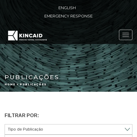
ENGLISH
EMERGENCY RESPONSE
Toggl
navig
PUBLICAÇÕES
HOME > PUBLICAÇÕES
FILTRAR POR: