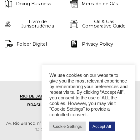
Doing Business
Mercado de Gás
Livro de
Oil & Gas
Jurisprudência
Comparative Guide
Folder Digital
Privacy Policy
We use cookies on our website to
give you the most relevant experience
by remembering your preferences and
repeat visits. By clicking “Accept All”,
RIO DE JANEIRO
SÃO PAULO
you consent to the use of ALL the
cookies. However, you may visit
BRASÍLIA
VITÓRIA
"Cookie Settings" to provide a
controlled consent.
Av. Rio Branco, nº 01, 14º andar - Ed. RB1- Centro, Rio de Janeiro -
Cookie Settings
Accept All
RJ, 20090-003 TEL (55 21) 2276 6200