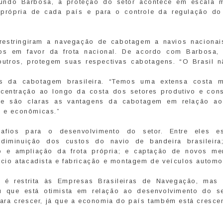
ndo Barbosa, a proteção do setor acontece em escala m
a própria de cada país e para o controle da regulação do 
 restringiram a navegação de cabotagem a navios nacionai
os em favor da frota nacional. De acordo com Barbosa, 
utros, protegem suas respectivas cabotagens. “O Brasil n
es da cabotagem brasileira. “Temos uma extensa costa m
ncentração ao longo da costa dos setores produtivo e con
 que são claras as vantagens da cabotagem em relação a
s e econômicas.”
afios para o desenvolvimento do setor. Entre eles e
 diminuição dos custos do navio de bandeira brasileira
ção e ampliação da frota própria; e captação de novos me
cio atacadista e fabricação e montagem de veículos automo
é restrita às Empresas Brasileiras de Navegação, mas
mou que está otimista em relação ao desenvolvimento do se
ara crescer, já que a economia do país também está cresce