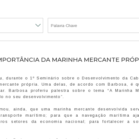
IMPORTÂNCIA DA MARINHA MERCANTE PRÓP
ou, durante o 1º Seminário sobre o Desenvolvimento da Ca
a mercante própria. Uma delas, de acordo com Barbosa, é 
r. Barbosa proferiu palestra sobre o tema “A Marinha M
ado no seu desenvolvimento”.
mou, ainda, que uma marinha mercante desenvolvida ser
 transporte marítimo; para que a navegação marítima a
ros setores da economia nacional; para fortalecer a so