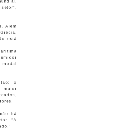
undial.
setor”,
s. Além
Grécia,
ão está
arítima
sumidor
o modal
stão: o
; maior
rcados,
tores.
 não há
tor. “A
ndo.”