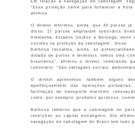
Em relação à navegação de cabotagem, segu
“Essa proteção serve para fortalecer a frot
afirmou.
O diretor informou, ainda, que 40 países já
disso, 17 países ampliaram subsídios diret
Alemanha, Estados Unidos e Noruega, entre o
sozinho na proteção da cabotagem”, disse.
Barbosa ressaltou, ainda, as potencialidad
dotada de portos e terminais, temos uma co
brasileiros”, afirmou o diretor, lembrando
rodoviário. “São vantagens sociais, ambientai
O diretor apresentou, também, alguns des
aperfeiçoamento das operações portuárias;
facilitação do transporte marítimo; renova
como, por exemplo, produtos químicos, comér
Barbosa lembrou que a cabotagem no país 
restrições ao capital estrangeiro. Ele afir
navegação de cabotagem do Brasil tem tudo p