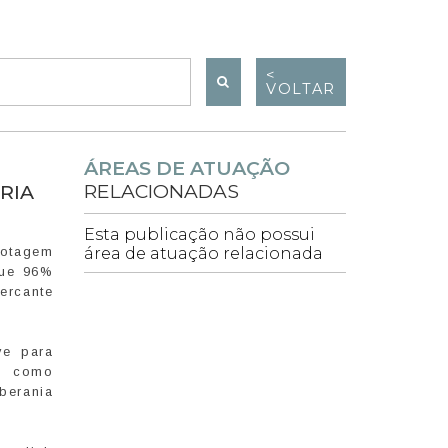
<
VOLTAR
ÁREAS DE ATUAÇÃO
RELACIONADAS
RIA
Esta publicação não possui
botagem
área de atuação relacionada
que 96%
ercante
ve para
ja como
berania