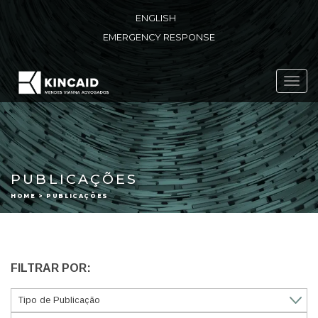
ENGLISH
EMERGENCY RESPONSE
Toggl
navig
PUBLICAÇÕES
HOME > PUBLICAÇÕES
FILTRAR POR: