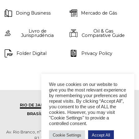
Doing Business
Mercado de Gás
Livro de
Oil & Gas
Jurisprudência
Comparative Guide
Folder Digital
Privacy Policy
We use cookies on our website to
give you the most relevant experience
by remembering your preferences and
repeat visits. By clicking “Accept All”,
RIO DE JANEIRO
SÃO PAULO
you consent to the use of ALL the
cookies. However, you may visit
BRASÍLIA
VITÓRIA
"Cookie Settings" to provide a
controlled consent.
Av. Rio Branco, nº 01, 14º andar - Ed. RB1- Centro, Rio de Janeiro -
Cookie Settings
Accept All
RJ, 20090-003 TEL (55 21) 2276 6200