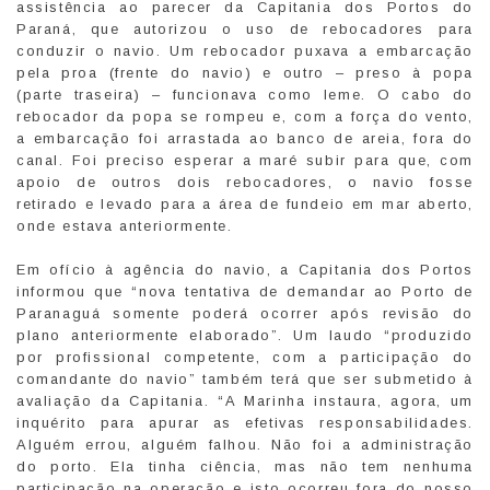
assistência ao parecer da Capitania dos Portos do
Paraná, que autorizou o uso de rebocadores para
conduzir o navio. Um rebocador puxava a embarcação
pela proa (frente do navio) e outro – preso à popa
(parte traseira) – funcionava como leme. O cabo do
rebocador da popa se rompeu e, com a força do vento,
a embarcação foi arrastada ao banco de areia, fora do
canal. Foi preciso esperar a maré subir para que, com
apoio de outros dois rebocadores, o navio fosse
retirado e levado para a área de fundeio em mar aberto,
onde estava anteriormente.
Em ofício à agência do navio, a Capitania dos Portos
informou que “nova tentativa de demandar ao Porto de
Paranaguá somente poderá ocorrer após revisão do
plano anteriormente elaborado”. Um laudo “produzido
por profissional competente, com a participação do
comandante do navio” também terá que ser submetido à
avaliação da Capitania. “A Marinha instaura, agora, um
inquérito para apurar as efetivas responsabilidades.
Alguém errou, alguém falhou. Não foi a administração
do porto. Ela tinha ciência, mas não tem nenhuma
participação na operação e isto ocorreu fora do nosso