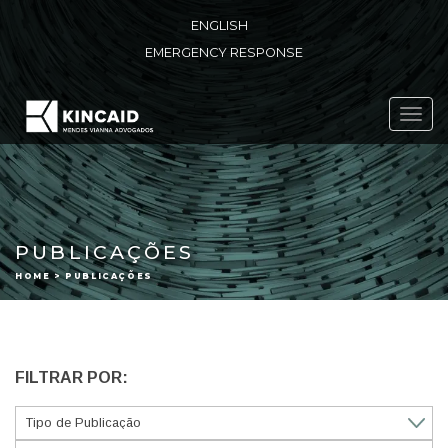
ENGLISH
EMERGENCY RESPONSE
Toggl
navig
PUBLICAÇÕES
HOME > PUBLICAÇÕES
FILTRAR POR: