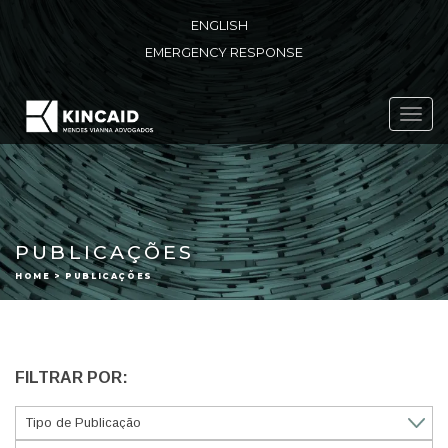
ENGLISH
EMERGENCY RESPONSE
Toggl
navig
PUBLICAÇÕES
HOME > PUBLICAÇÕES
FILTRAR POR: