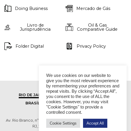
Doing Business
Mercado de Gás
Livro de
Oil & Gas
Jurisprudência
Comparative Guide
Folder Digital
Privacy Policy
We use cookies on our website to
give you the most relevant experience
by remembering your preferences and
repeat visits. By clicking “Accept All”,
RIO DE JANEIRO
SÃO PAULO
you consent to the use of ALL the
cookies. However, you may visit
BRASÍLIA
VITÓRIA
"Cookie Settings" to provide a
controlled consent.
Av. Rio Branco, nº 01, 14º andar - Ed. RB1- Centro, Rio de Janeiro -
Cookie Settings
Accept All
RJ, 20090-003 TEL (55 21) 2276 6200