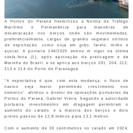
A Portos do Paraná flexibilizou a Norma de Tráfego
Marítimo e Permanência para manobras de
desatracação nos berços onde são movimentadas,
preferencialmente, cargas de granéis vegetais sólidos
de exportação, como soja em grão, farelo, milho e
açúcar. A portaria 144/2025 entrou m vigor na última
sexta-feira (1), após aprovação da praticagem e da
Marinha do Brasil, e se aplica aos berços 201, 204, 212,
213 e 214 do Porto de Paranaguá.
“A expectativa é que, com esta mudança, o fluxo de
navios seja maior, permitindo crescimento nos
números”, afirmou o diretor de operações portuárias da
Portos do Paraná, Gabriel Vieira. Segundo a autoridade
portuária, investimentos em dragagem permitiram o
aumento do calado, e a maioria dos berços e dois
píeres passou de 12,8 metros para 13,1 metros.
Com o aumento de 30 centímetros no calado em 2024,