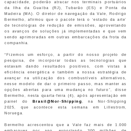
capacidade, poderão atracar nos terminais portuários
da Ilha da Guaíba (RJ), Tubarão (ES) e Ponta da
Madeira (MA). O diretor de navegação da Vale, Rodrigo
Bermelho, afirmou que o pacote terá o ‘estado da arte’
de tecnologias de redução de emissões, aproveitando
os avanços de soluções já implementadas e que vem
sendo aprimoradas em outras embarcações da frota da
companhia.
“Fizemos um esforço, a partir do nosso projeto de
pesquisa, de incorporar todas as tecnologias que
estavam dando resultados positivos, com vistas à
eficiência energética e também a nossa estratégia de
avançar na utilização dos combustíveis alternativos,
nesse modelo de dar o primeiro passo, mas manter as
opções abertas para uma mudança no futuro”, disse
Bermelho, nesta quarta-feira (4), após apresentação em
painel do
Brasil@Nor-Shipping
, na Nor-Shipping
2025, que acontece esta semana em Lillestrom,
Noruega.
Bermelho acrescentou que a Vale faz mais de 1.000
embarques por ano, exportando 300 milhões de