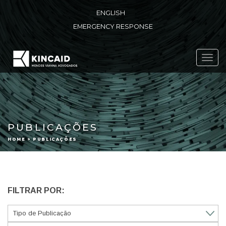
ENGLISH
EMERGENCY RESPONSE
Toggl
navig
PUBLICAÇÕES
HOME > PUBLICAÇÕES
FILTRAR POR: