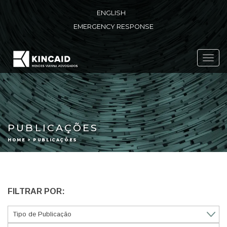
ENGLISH
EMERGENCY RESPONSE
Toggl
navig
PUBLICAÇÕES
HOME > PUBLICAÇÕES
FILTRAR POR: