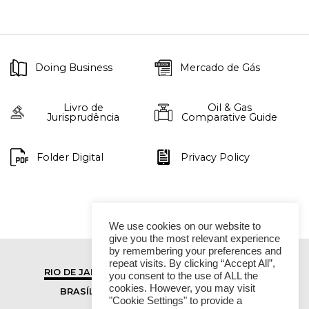
Doing Business
Mercado de Gás
Livro de
Oil & Gas
Jurisprudência
Comparative Guide
Folder Digital
Privacy Policy
We use cookies on our website to
give you the most relevant experience
by remembering your preferences and
repeat visits. By clicking “Accept All”,
RIO DE JANEIRO
SÃO PAULO
you consent to the use of ALL the
cookies. However, you may visit
BRASÍLIA
VITÓRIA
"Cookie Settings" to provide a