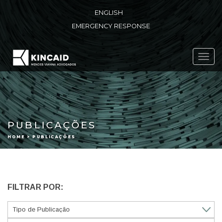
ENGLISH
EMERGENCY RESPONSE
Toggl
navig
PUBLICAÇÕES
HOME > PUBLICAÇÕES
FILTRAR POR: