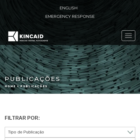
ENGLISH
EMERGENCY RESPONSE
Toggl
navig
PUBLICAÇÕES
HOME > PUBLICAÇÕES
FILTRAR POR: