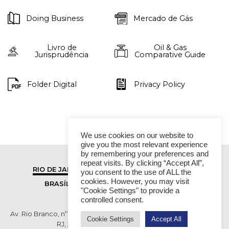
Doing Business
Mercado de Gás
Livro de
Oil & Gas
Jurisprudência
Comparative Guide
Folder Digital
Privacy Policy
We use cookies on our website to
give you the most relevant experience
by remembering your preferences and
repeat visits. By clicking “Accept All”,
RIO DE JANEIRO
SÃO PAULO
you consent to the use of ALL the
cookies. However, you may visit
BRASÍLIA
VITÓRIA
"Cookie Settings" to provide a
controlled consent.
Av. Rio Branco, nº 01, 14º andar - Ed. RB1- Centro, Rio de Janeiro -
Cookie Settings
Accept All
RJ, 20090-003 TEL (55 21) 2276 6200