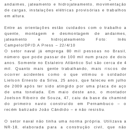
andaimes, jateamento e hidrojateamento, movimentação
de cargas, instalações elétricas provisórias e trabalhos
em altura.
Entre as orientações estão cuidados com o trabalho a
quente, montagem e desmontagem de andaimes,
jateamento e hidrojateamento Foto: Inês
Campelo/DP/D.A Press – 22/4/10
O setor naval já emprega 80 mil pessoas no Brasil,
número que pode passar de 100 mil num prazo de dois
anos. Somente no Estaleiro Atlântico Sul são cerca de 4
mil. Quanto mais gente trabalhando, mais riscos de
ocorrer acidentes como o que vitimou o soldador
Lielson Ernesto da Silva, 25 anos, que faleceu em julho
de 2009 após ter sido atingido por uma placa de aço
de uma tonelada. Em maio deste ano, o montador
Joelson Ribeiro de Souza, 47, caiu da base da chaminé
do primeiro navio construído em Pernambuco – o
recém batizado João Cândido – e não resistiu.
O setor naval não tinha uma norma própria. Utilizava a
NR-18, elaborada para a construção civil, que não