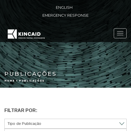
ENGLISH
EMERGENCY RESPONSE
Toggl
navig
PUBLICAÇÕES
HOME > PUBLICAÇÕES
FILTRAR POR: