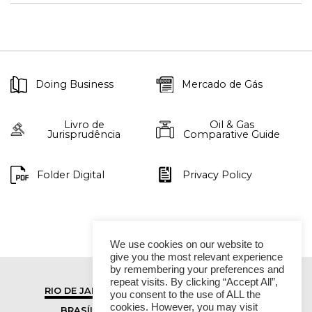
Doing Business
Mercado de Gás
Livro de
Oil & Gas
Jurisprudência
Comparative Guide
Folder Digital
Privacy Policy
We use cookies on our website to
give you the most relevant experience
by remembering your preferences and
repeat visits. By clicking “Accept All”,
RIO DE JANEIRO
SÃO PAULO
you consent to the use of ALL the
cookies. However, you may visit
BRASÍLIA
VITÓRIA