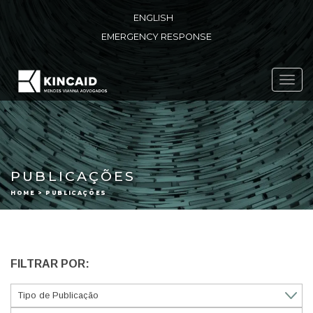
ENGLISH
EMERGENCY RESPONSE
Toggl
navig
PUBLICAÇÕES
HOME > PUBLICAÇÕES
FILTRAR POR: