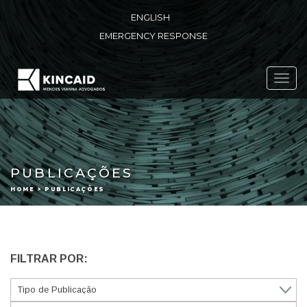
ENGLISH
EMERGENCY RESPONSE
Toggl
navig
PUBLICAÇÕES
HOME > PUBLICAÇÕES
FILTRAR POR: