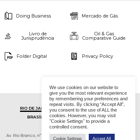
Doing Business
Mercado de Gás
Livro de
Oil & Gas
Jurisprudência
Comparative Guide
Folder Digital
Privacy Policy
We use cookies on our website to
give you the most relevant experience
by remembering your preferences and
repeat visits. By clicking “Accept All”,
RIO DE JANEIRO
SÃO PAULO
you consent to the use of ALL the
cookies. However, you may visit
BRASÍLIA
VITÓRIA
"Cookie Settings" to provide a
controlled consent.
Av. Rio Branco, nº 01, 14º andar - Ed. RB1- Centro, Rio de Janeiro -
Cookie Settings
Accept All