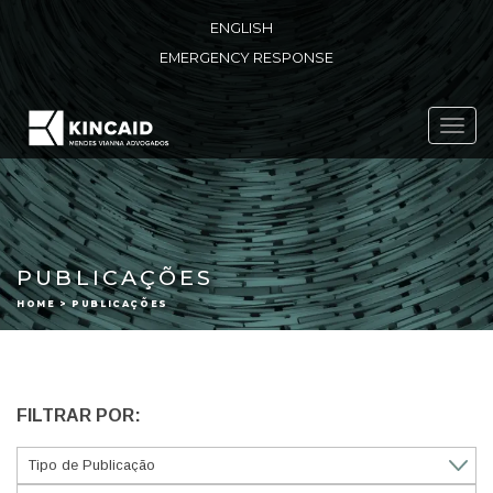
ENGLISH
EMERGENCY RESPONSE
Toggl
navig
PUBLICAÇÕES
HOME > PUBLICAÇÕES
FILTRAR POR: