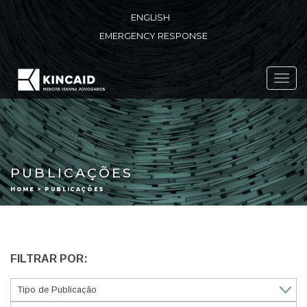
ENGLISH
EMERGENCY RESPONSE
Toggl
navig
PUBLICAÇÕES
HOME > PUBLICAÇÕES
FILTRAR POR: