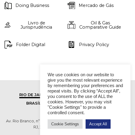
Doing Business
Mercado de Gás
Livro de
Oil & Gas
Jurisprudência
Comparative Guide
Folder Digital
Privacy Policy
We use cookies on our website to
give you the most relevant experience
by remembering your preferences and
repeat visits. By clicking “Accept All”,
RIO DE JANEIRO
SÃO PAULO
you consent to the use of ALL the
cookies. However, you may visit
BRASÍLIA
VITÓRIA
"Cookie Settings" to provide a
controlled consent.
Av. Rio Branco, nº 01, 14º andar - Ed. RB1- Centro, Rio de Janeiro -
Cookie Settings
Accept All
RJ, 20090-003 TEL (55 21) 2276 6200