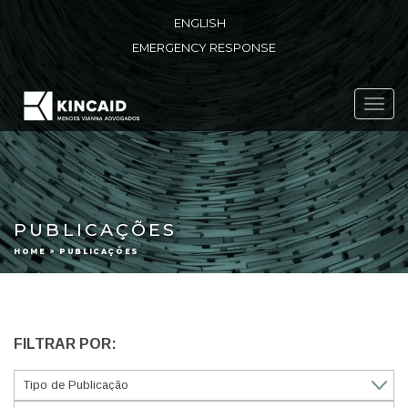
ENGLISH
EMERGENCY RESPONSE
Toggl
navig
PUBLICAÇÕES
HOME > PUBLICAÇÕES
FILTRAR POR: