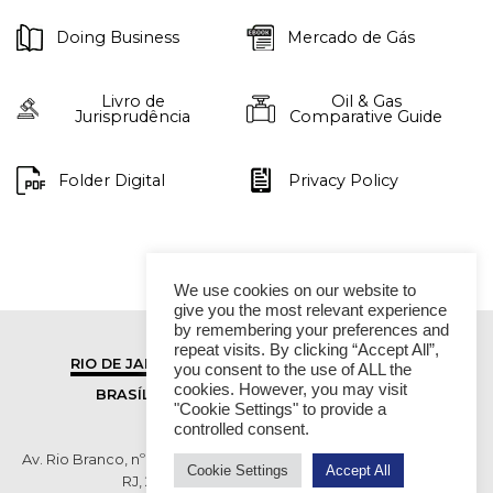
Doing Business
Mercado de Gás
Livro de
Oil & Gas
Jurisprudência
Comparative Guide
Folder Digital
Privacy Policy
We use cookies on our website to
give you the most relevant experience
by remembering your preferences and
repeat visits. By clicking “Accept All”,
RIO DE JANEIRO
SÃO PAULO
you consent to the use of ALL the
cookies. However, you may visit
BRASÍLIA
VITÓRIA
"Cookie Settings" to provide a
controlled consent.
Av. Rio Branco, nº 01, 14º andar - Ed. RB1- Centro, Rio de Janeiro -
Cookie Settings
Accept All
RJ, 20090-003 TEL (55 21) 2276 6200