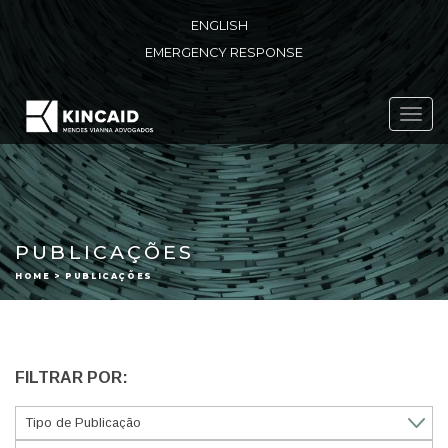
ENGLISH
EMERGENCY RESPONSE
Toggl
navig
PUBLICAÇÕES
HOME > PUBLICAÇÕES
FILTRAR POR: