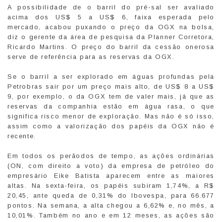
A possibilidade de o barril do pré-sal ser avaliado
acima dos US$ 5 a US$ 6, faixa esperada pelo
mercado, acabou puxando o preço da OGX na bolsa,
diz o gerente da área de pesquisa da Planner Corretora,
Ricardo Martins. O preço do barril da cessão onerosa
serve de referência para as reservas da OGX.
Se o barril a ser explorado em águas profundas pela
Petrobras sair por um preço mais alto, de US$ 8 a US$
9, por exemplo, o da OGX tem de valer mais, já que as
reservas da companhia estão em água rasa, o que
significa risco menor de exploração. Mas não é só isso,
assim como a valorização dos papéis da OGX não é
recente.
Em todos os perãodos de tempo, as ações ordinárias
(ON, com direito a voto) da empresa de petróleo do
empresário Eike Batista aparecem entre as maiores
altas. Na sexta-feira, os papéis subiram 1,74%, a R$
20,45, ante queda de 0,31% do Ibovespa, para 66.677
pontos. Na semana, a alta chegou a 6,62% e, no mês, a
10,01%. Também no ano e em 12 meses, as ações são