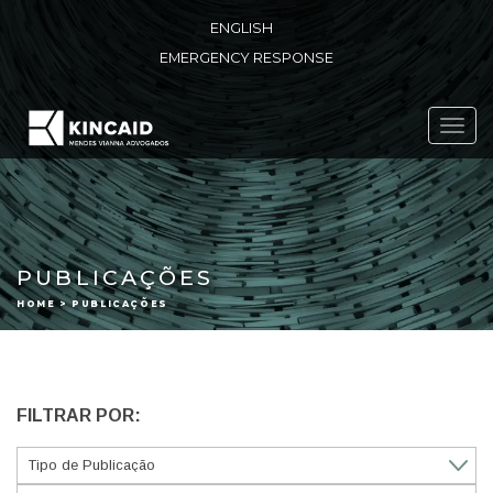
ENGLISH
EMERGENCY RESPONSE
Toggl
navig
PUBLICAÇÕES
HOME > PUBLICAÇÕES
FILTRAR POR: