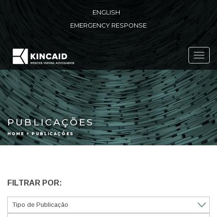
ENGLISH
EMERGENCY RESPONSE
Toggl
navig
PUBLICAÇÕES
HOME > PUBLICAÇÕES
FILTRAR POR: