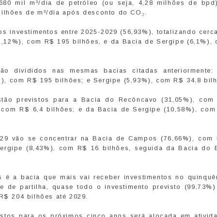
0 mil m³/dia de petróleo (ou seja, 4,28 milhões de bpd
milhões de m³/dia após desconto do CO₂.
os investimentos entre 2025-2029 (56,93%), totalizando cer
2,12%), com R$ 195 bilhões, e da Bacia de Sergipe (6,1%),
ão divididos nas mesmas bacias citadas anteriormente:
), com R$ 195 bilhões; e Sergipe (5,93%), com R$ 34,8 bil
estão previstos para a Bacia do Recôncavo (31,05%), com
, com R$ 6,4 bilhões; e da Bacia de Sergipe (10,58%), com
29 vão se concentrar na Bacia de Campos (76,66%), com
ergipe (8,43%), com R$ 16 bilhões, seguida da Bacia do E
é a bacia que mais vai receber investimentos no quinquê
 de partilha, quase todo o investimento previsto (99,73%)
 R$ 204 bilhões até 2029.
vistos para os próximos cinco anos será alocada em ativid