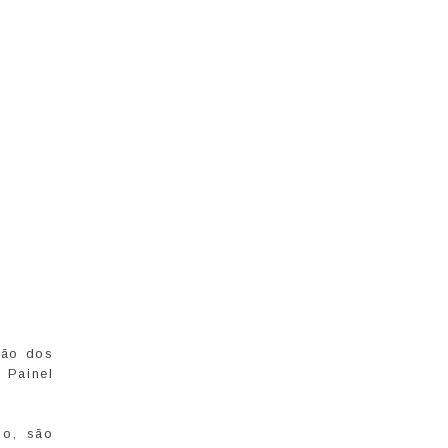
ção dos
 Painel
io, são