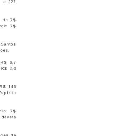
) e 221
ca de R$
 com R$
 Santos
hões.
 R$ 6,7
 R$ 2,3
 R$ 146
spírito
nio: R$
 deverá
ades de