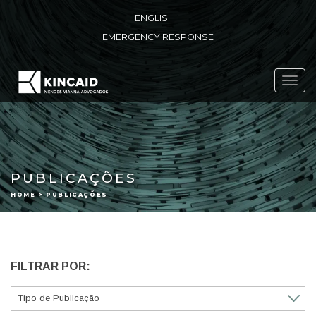
ENGLISH
EMERGENCY RESPONSE
Toggl
navig
PUBLICAÇÕES
HOME > PUBLICAÇÕES
FILTRAR POR: