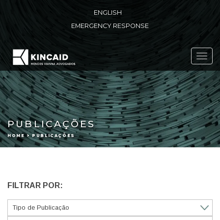
ENGLISH
EMERGENCY RESPONSE
Toggl
navig
PUBLICAÇÕES
HOME > PUBLICAÇÕES
FILTRAR POR: