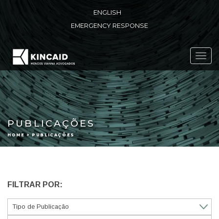
ENGLISH
EMERGENCY RESPONSE
Toggl
navig
PUBLICAÇÕES
HOME > PUBLICAÇÕES
FILTRAR POR: