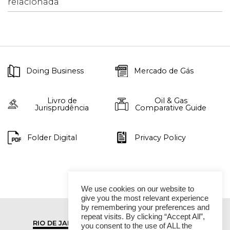
relacionada
Doing Business
Mercado de Gás
Livro de
Oil & Gas
Jurisprudência
Comparative Guide
Folder Digital
Privacy Policy
We use cookies on our website to
give you the most relevant experience
by remembering your preferences and
repeat visits. By clicking “Accept All”,
RIO DE JANEIRO
SÃO PAULO
you consent to the use of ALL the