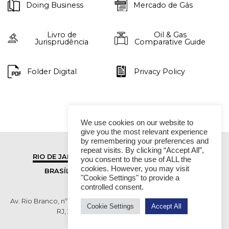
Doing Business
Mercado de Gás
Livro de
Oil & Gas
Jurisprudência
Comparative Guide
Folder Digital
Privacy Policy
We use cookies on our website to
give you the most relevant experience
by remembering your preferences and
repeat visits. By clicking “Accept All”,
RIO DE JANEIRO
SÃO PAULO
you consent to the use of ALL the
cookies. However, you may visit
BRASÍLIA
VITÓRIA
"Cookie Settings" to provide a
controlled consent.
Av. Rio Branco, nº 01, 14º andar - Ed. RB1- Centro, Rio de Janeiro -
Cookie Settings
Accept All
RJ, 20090-003 TEL (55 21) 2276 6200