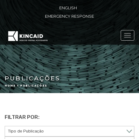
ENGLISH
EMERGENCY RESPONSE
Toggl
navig
PUBLICAÇÕES
HOME > PUBLICAÇÕES
FILTRAR POR: