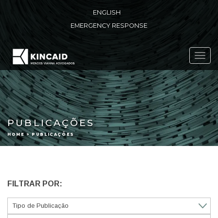
ENGLISH
EMERGENCY RESPONSE
Toggl
navig
PUBLICAÇÕES
HOME > PUBLICAÇÕES
FILTRAR POR: