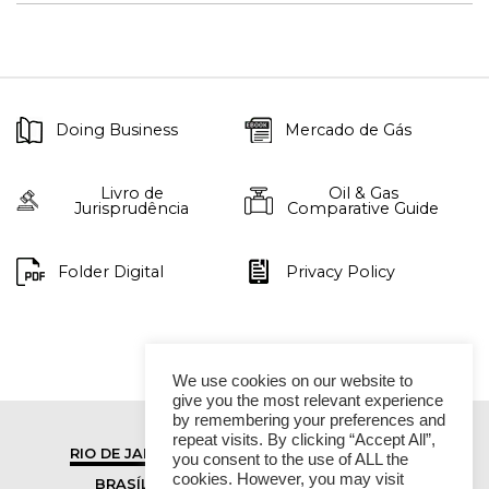
Doing Business
Mercado de Gás
Livro de
Oil & Gas
Jurisprudência
Comparative Guide
Folder Digital
Privacy Policy
We use cookies on our website to
give you the most relevant experience
by remembering your preferences and
repeat visits. By clicking “Accept All”,
RIO DE JANEIRO
SÃO PAULO
you consent to the use of ALL the
cookies. However, you may visit
BRASÍLIA
VITÓRIA