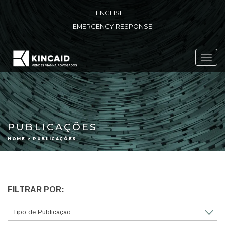
ENGLISH
EMERGENCY RESPONSE
Toggl
navig
PUBLICAÇÕES
HOME > PUBLICAÇÕES
FILTRAR POR: