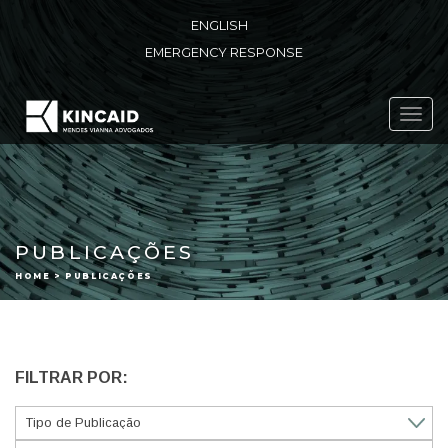
ENGLISH
EMERGENCY RESPONSE
Toggl
navig
PUBLICAÇÕES
HOME > PUBLICAÇÕES
FILTRAR POR: