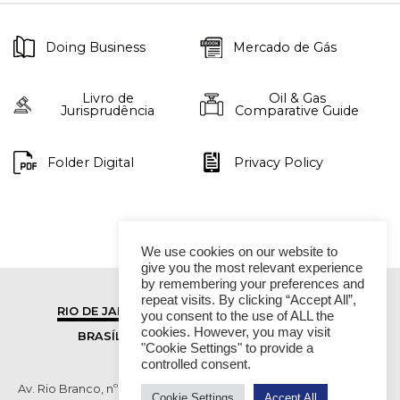
Doing Business
Mercado de Gás
Livro de
Oil & Gas
Jurisprudência
Comparative Guide
Folder Digital
Privacy Policy
We use cookies on our website to
give you the most relevant experience
by remembering your preferences and
repeat visits. By clicking “Accept All”,
RIO DE JANEIRO
SÃO PAULO
you consent to the use of ALL the
cookies. However, you may visit
BRASÍLIA
VITÓRIA
"Cookie Settings" to provide a
controlled consent.
Av. Rio Branco, nº 01, 14º andar - Ed. RB1- Centro, Rio de Janeiro -
Cookie Settings
Accept All