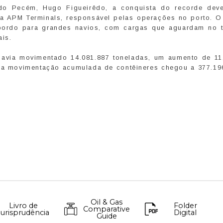
o Pecém, Hugo Figueirêdo, a conquista do recorde dev
da APM Terminals, responsável pelas operações no porto. 
ordo para grandes navios, com cargas que aguardam no t
ais.
havia movimentado 14.081.887 toneladas, um aumento de 1
 a movimentação acumulada de contêineres chegou a 377.19
Oil & Gas
Livro de
Folder
Comparative
Jurisprudência
Digital
Guide