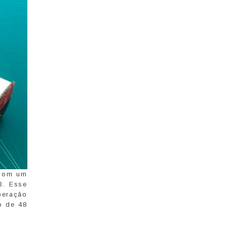
 com um
3. Esse
peração
o de 48